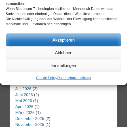
So, 09.08.
Mo, 10.08.
Di, 11.08.
zuzugreifen.
Wenn Sie diesen Technologien zustimmen, können wir Daten wie das
Surfverhalten oder eindeutige IDs auf dieser Website verarbeiten.
Die Nichteinwilligung oder der Widerruf der Einwilligung kann bestimmte
14 / 34°C
20 / 33°C
15 / 23°C
Merkmale und Funktionen beeinträchtigen.
Leicht bewölkt
Leicht bewölkt
Leicht bewölkt
Aktuelles Wetter ansehen
Akzeptieren
Suche
Ablehnen
Suchen
Einstellungen
nach:
Cookie Policy
Datenschutzerklärung
Archiv
Juli 2026
(2)
Juni 2026
(2)
Mai 2026
(1)
April 2026
(1)
März 2026
(1)
Dezember 2025
(2)
November 2025
(1)