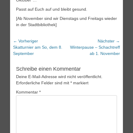
Oktober“…
Passt auf Euch auf und bleibt gesund.
[Ab November sind wir Dienstags und Freitags wieder
in der Stadtbibliothek]
Beitragsnavigation
← Vorheriger
Nächster →
Vorheriger
Nächster
Skatturnier am So, dem 8.
Winterpause – Schachtreff
Beitrag:
Beitrag:
September
ab 1. November
Schreibe einen Kommentar
Deine E-Mail-Adresse wird nicht veröffentlicht.
Erforderliche Felder sind mit
*
markiert
Kommentar
*