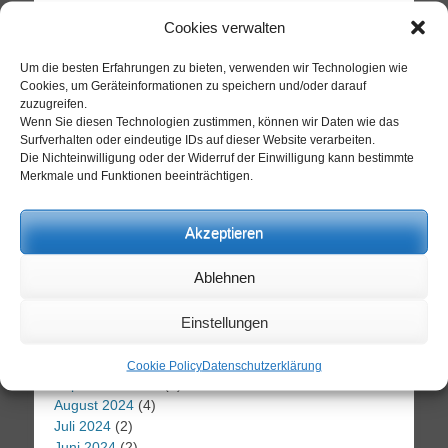
Archiv
Cookies verwalten
Juli 2026
(2)
Um die besten Erfahrungen zu bieten, verwenden wir Technologien wie
Juni 2026
(2)
Cookies, um Geräteinformationen zu speichern und/oder darauf
Mai 2026
(1)
zuzugreifen.
April 2026
(1)
Wenn Sie diesen Technologien zustimmen, können wir Daten wie das
März 2026
(1)
Surfverhalten oder eindeutige IDs auf dieser Website verarbeiten.
Dezember 2025
(2)
Die Nichteinwilligung oder der Widerruf der Einwilligung kann bestimmte
November 2025
(1)
Merkmale und Funktionen beeinträchtigen.
Oktober 2025
(1)
September 2025
(2)
Akzeptieren
August 2025
(3)
Juli 2025
(3)
Ablehnen
Juni 2025
(3)
Mai 2025
(2)
Einstellungen
Februar 2025
(2)
Dezember 2024
(1)
Oktober 2024
(1)
Cookie Policy
Datenschutzerklärung
September 2024
(1)
August 2024
(4)
Juli 2024
(2)
Juni 2024
(2)