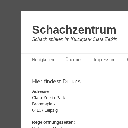
Schachzentrum
Schach spielen im Kulturpark Clara Zetkin
Primäres Menü
Zum
Neuigkeiten
Über uns
Impressum
Inhalt
springen
Hier findest Du uns
Adresse
Clara-Zetkin-Park
Brahmsplatz
04107 Leipzig
Regelöffnungszeiten: