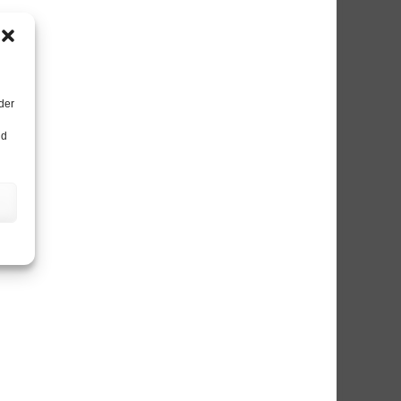
der
nd