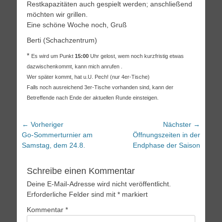
Restkapazitäten auch gespielt werden; anschließend
möchten wir grillen.
Eine schöne Woche noch, Gruß
Berti (Schachzentrum)
*
Es wird um Punkt
15:00
Uhr gelost, wem noch kurzfristig etwas
dazwischenkommt, kann mich anrufen .
Wer später kommt, hat u.U. Pech! (nur 4er-Tische)
Falls noch ausreichend 3er-Tische vorhanden sind, kann der
Betreffende nach Ende der aktuellen Runde einsteigen.
Beitragsnavigation
← Vorheriger
Nächster →
Vorheriger
Nächster
Go-Sommerturnier am
Öffnungszeiten in der
Beitrag:
Beitrag:
Samstag, dem 24.8.
Endphase der Saison
Schreibe einen Kommentar
Deine E-Mail-Adresse wird nicht veröffentlicht.
Erforderliche Felder sind mit
*
markiert
Kommentar
*