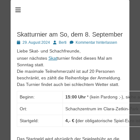
Schachzentrum
Schach spielen im Kulturpark Clara Zetkin
Skatturnier am So, dem 8. September
Posted
Autor
29. August 2024
Berti
Kommentar hinterlassen
on
Liebe Skat- und Schachfreunde,
unser nächstes
Skat
turnier findet dieses Mal am
Sonntag statt.
Die maximale Teilnehmerzahl ist auf 20 Personen
beschränkt, es zählt die Reihenfolge der Anmeldung.
Das Turnier findet auch bei schlechtem Wetter statt.
Beginn:
15:00 Uhr
* (kein Pardong ;-), siehe 
Ort:
Schachzentrum im Clara-Zetkin-Park
Startgeld:
4,- € (
der obligatorische Spiel-Euro ist
Das Startgeld wird abzüglich der Spielgebühr an die