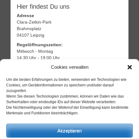
Hier findest Du uns
Adresse
Clara-Zetkin-Park
Brahmsplatz
04107 Leipzig
Regelöffnungszeiten:
Mittwoch - Montag
14:30 Uhr - 19:00 Uhr
Dienstag ab 17:00 Uhr
Cookies verwalten
Um die besten Erfahrungen zu bieten, verwenden wir Technologien wie
Info
Cookies, um Geräteinformationen zu speichern und/oder darauf
zuzugreifen.
Heute ist das Schachzentrum
Wenn Sie diesen Technologien zustimmen, können wir Daten wie das
geöffnet
.
Surfverhalten oder eindeutige IDs auf dieser Website verarbeiten.
Die Nichteinwilligung oder der Widerruf der Einwilligung kann bestimmte
Scheffchen: Berti
Merkmale und Funktionen beeinträchtigen.
Akzeptieren
Prognose