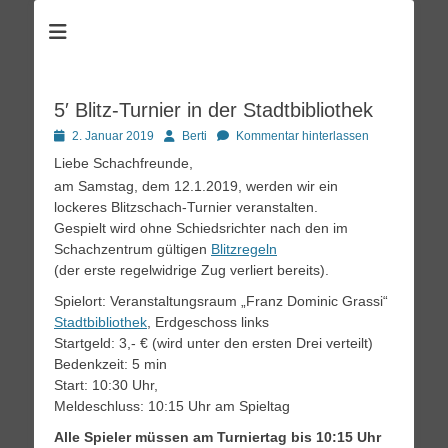
Schachzentrum
Schach spielen im Kulturpark Clara Zetkin
5′ Blitz-Turnier in der Stadtbibliothek
Posted
Autor
2. Januar 2019
Berti
Kommentar hinterlassen
on
Liebe Schachfreunde,
am Samstag, dem 12.1.2019, werden wir ein
lockeres Blitzschach-Turnier veranstalten.
Gespielt wird ohne Schiedsrichter nach den im
Schachzentrum gültigen
Blitzregeln
(der erste regelwidrige Zug verliert bereits).
Spielort: Veranstaltungsraum „Franz Dominic Grassi“
Stadtbibliothek
, Erdgeschoss links
Startgeld: 3,- € (wird unter den ersten Drei verteilt)
Bedenkzeit: 5 min
Start: 10:30 Uhr,
Meldeschluss: 10:15 Uhr am Spieltag
Alle Spieler müssen am Turniertag bis 10:15 Uhr