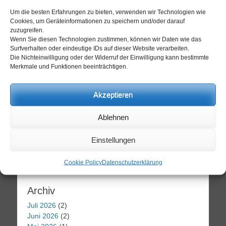
Um die besten Erfahrungen zu bieten, verwenden wir Technologien wie
Sonntag, 09.08.2026
Cookies, um Geräteinformationen zu speichern und/oder darauf
14 / 34°C
zuzugreifen.
Leicht bewölkt
Wenn Sie diesen Technologien zustimmen, können wir Daten wie das
Surfverhalten oder eindeutige IDs auf dieser Website verarbeiten.
Mo, 10.08.
Di, 11.08.
Mi, 12.08.
Die Nichteinwilligung oder der Widerruf der Einwilligung kann bestimmte
Merkmale und Funktionen beeinträchtigen.
20 / 32°C
12 / 23°C
11 / 26°C
Akzeptieren
Leicht bewölkt
Leicht bewölkt
Sonnig
Aktuelles Wetter ansehen
Ablehnen
Suche
Einstellungen
Suchen
Cookie Policy
Datenschutzerklärung
nach:
Archiv
Juli 2026
(2)
Juni 2026
(2)