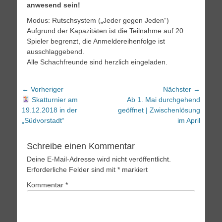
anwesend sein!
Modus: Rutschsystem („Jeder gegen Jeden“)
Aufgrund der Kapazitäten ist die Teilnahme auf 20
Spieler begrenzt, die Anmeldereihenfolge ist
ausschlaggebend.
Alle Schachfreunde sind herzlich eingeladen.
Beitragsnavigation
← Vorheriger
Nächster →
Vorheriger
Nächster
Skatturnier am
Ab 1. Mai durchgehend
Beitrag:
Beitrag:
19.12.2018 in der
geöffnet | Zwischenlösung
„Südvorstadt“
im April
Schreibe einen Kommentar
Deine E-Mail-Adresse wird nicht veröffentlicht.
Erforderliche Felder sind mit
*
markiert
Kommentar
*