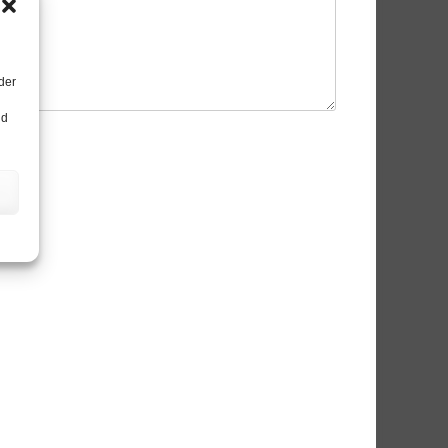
der
nd