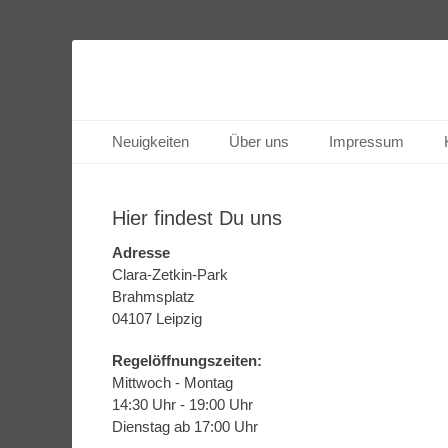
Schach spielen im Kulturpark Clara Zetkin
Schachzentrum
Primäres Menü
Zum
Neuigkeiten
Über uns
Impressum
Inhalt
springen
Hier findest Du uns
Adresse
Clara-Zetkin-Park
Brahmsplatz
04107 Leipzig
Regelöffnungszeiten:
Mittwoch - Montag
14:30 Uhr - 19:00 Uhr
Dienstag ab 17:00 Uhr