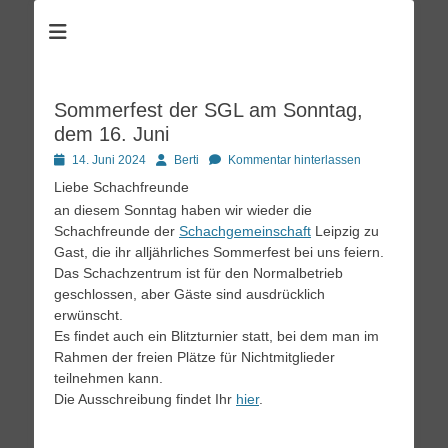
Schachzentrum
Schach spielen im Kulturpark Clara Zetkin
Sommerfest der SGL am Sonntag,
dem 16. Juni
Posted
Autor
14. Juni 2024
Berti
Kommentar hinterlassen
on
Liebe Schachfreunde
an diesem Sonntag haben wir wieder die
Schachfreunde der
Schachgemeinschaft
Leipzig zu
Gast, die ihr alljährliches Sommerfest bei uns feiern.
Das Schachzentrum ist für den Normalbetrieb
geschlossen, aber Gäste sind ausdrücklich
erwünscht.
Es findet auch ein Blitzturnier statt, bei dem man im
Rahmen der freien Plätze für Nichtmitglieder
teilnehmen kann.
Die Ausschreibung findet Ihr
hier
.