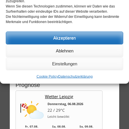
zuzugreifen.
Regelöffnungszeiten:
Wenn Sie diesen Technologien zustimmen, können wir Daten wie das
Mittwoch - Montag
Surfverhalten oder eindeutige IDs auf dieser Website verarbeiten.
14:30 Uhr - 19:00 Uhr
Die Nichteinwilligung oder der Widerruf der Einwilligung kann bestimmte
Dienstag ab 17:00 Uhr
Merkmale und Funktionen beeinträchtigen.
Akzeptieren
Info
Heute ist das Schachzentrum
Ablehnen
geöffnet
.
Einstellungen
Scheffchen: Mario
Cookie Policy
Datenschutzerklärung
Prognose
Wetter Leipzig
Donnerstag, 06.08.2026
22 / 29°C
Leicht bewölkt
Fr, 07.08.
Sa, 08.08.
So, 09.08.