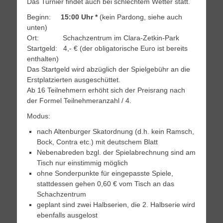
Das Turnier findet auch bei schlechtem Wetter statt.
Beginn:
15:00 Uhr *
(kein Pardong, siehe auch
unten)
Ort: Schachzentrum im Clara-Zetkin-Park
Startgeld: 4,- € (der obligatorische Euro ist bereits
enthalten)
Das Startgeld wird abzüglich der Spielgebühr an die
Erstplatzierten ausgeschüttet.
Ab 16 Teilnehmern erhöht sich der Preisrang nach
der Formel Teilnehmeranzahl / 4.
Modus:
nach Altenburger Skatordnung (d.h. kein Ramsch,
Bock, Contra etc.) mit deutschem Blatt
Nebenabreden bzgl. der Spielabrechnung sind am
Tisch nur einstimmig möglich
ohne Sonderpunkte für eingepasste Spiele,
stattdessen gehen 0,60 € vom Tisch an das
Schachzentrum
geplant sind zwei Halbserien, die 2. Halbserie wird
ebenfalls ausgelost