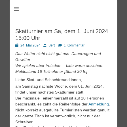
Schachzentrum
Schach spielen im Kulturpark Clara Zetkin
Skatturnier am Sa, dem 1. Juni 2024
15:00 Uhr
Posted
Autor
24. Mai 2024
Berti
1 Kommentar
on
Das Wetter sieht nicht gut aus: Dauerregen und
Gewitter.
Wir spielen aber trotzdem – bitte warm anziehen.
Meldestand 16 Teilnehmer [Stand 30.5.]
Liebe Skat- und Schachfreund:innen,
am Samstag nächste Woche, dem 01. Juni 2024,
findet unser nächstes Skatturnier statt.
Die maximale Teilnehmerzahl ist auf 20 Personen
beschränkt, es zählt die Reihenfolge der
Anmeldung
.
Nicht korrekt ausgefüllte Turnierlisten werden genullt,
der ganze Tisch ist verantwortlich, nicht nur der
Schreiber.