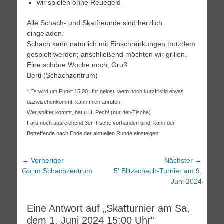
wir spielen ohne Reuegeld
Alle Schach- und Skatfreunde sind herzlich
eingeladen.
Schach kann natürlich mit Einschränkungen trotzdem
gespielt werden; anschließend möchten wir grillen.
Eine schöne Woche noch, Gruß
Berti (Schachzentrum)
* Es wird um Punkt 15:00 Uhr gelost, wem noch kurzfristig etwas
dazwischenkommt, kann mich anrufen.
Wer später kommt, hat u.U. Pech! (nur 4er-Tische)
Falls noch ausreichend 3er-Tische vorhanden sind, kann der
Betreffende nach Ende der aktuellen Runde einsteigen.
Beitragsnavigation
← Vorheriger
Nächster →
Vorheriger
Nächster
Go im Schachzentrum
5′ Blitzschach-Turnier am 9.
Beitrag:
Beitrag:
Juni 2024
Eine Antwort auf „Skatturnier am Sa,
dem 1. Juni 2024 15:00 Uhr“