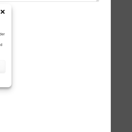
der
nd