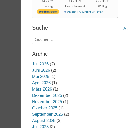
14 / 26°C
14 / 33°C
22 / 33°C
Sonnig
Leicht bewölkt
Wolkig
Aktuelles Wetter ansehen
B
← 
Suche
Vo
Ab
Be
Suchen
nach:
Archiv
Juli 2026
(2)
Juni 2026
(2)
Mai 2026
(1)
April 2026
(1)
März 2026
(1)
Dezember 2025
(2)
November 2025
(1)
Oktober 2025
(1)
September 2025
(2)
August 2025
(3)
Juli 2025
(3)