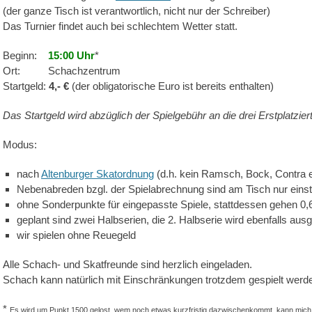
(der ganze Tisch ist verantwortlich, nicht nur der Schreiber)
Das Turnier findet auch bei schlechtem Wetter statt.
Beginn:
15:00 Uhr
*
Ort: Schachzentrum
Startgeld:
4,- €
(der obligatorische Euro ist bereits enthalten)
Das Startgeld wird abzüglich der Spielgebühr an die drei Erstplatzie
Modus:
nach
Altenburger Skatordnung
(d.h. kein Ramsch, Bock, Contra e
Nebenabreden bzgl. der Spielabrechnung sind am Tisch nur eins
ohne Sonderpunkte für eingepasste Spiele, stattdessen gehen 
geplant sind zwei Halbserien, die 2. Halbserie wird ebenfalls ausg
wir spielen ohne Reuegeld
Alle Schach- und Skatfreunde sind herzlich eingeladen.
Schach kann natürlich mit Einschränkungen trotzdem gespielt werde
*
Es wird um Punkt 1500 gelost, wem noch etwas kurzfristig dazwischenkommt, kann mich 