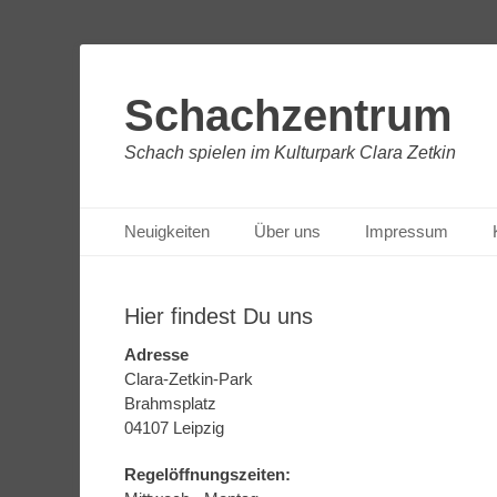
Schachzentrum
Schach spielen im Kulturpark Clara Zetkin
Primäres Menü
Zum
Neuigkeiten
Über uns
Impressum
Inhalt
springen
Hier findest Du uns
Adresse
Clara-Zetkin-Park
Brahmsplatz
04107 Leipzig
Regelöffnungszeiten: