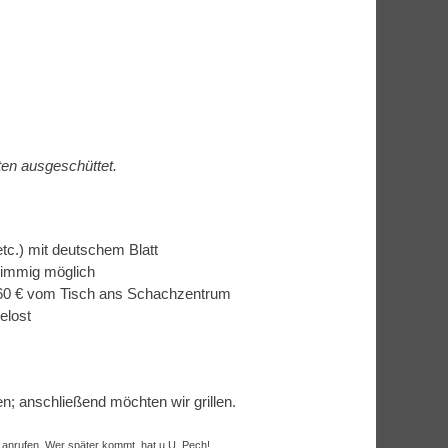
rten ausgeschüttet.
tc.) mit deutschem Blatt
timmig möglich
0,60 € vom Tisch ans Schachzentrum
elost
n; anschließend möchten wir grillen.
anrufen. Wer später kommt, hat u.U. Pech!