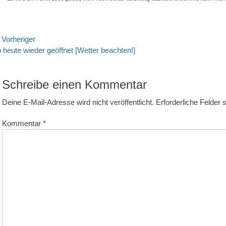
eitragsnavigation
Vorheriger
rheriger
Nächste
 heute wieder geöffnet [Wetter beachten!]
itrag:
Beitrag:
Schreibe einen Kommentar
Deine E-Mail-Adresse wird nicht veröffentlicht.
Erforderliche Felder 
Kommentar
*