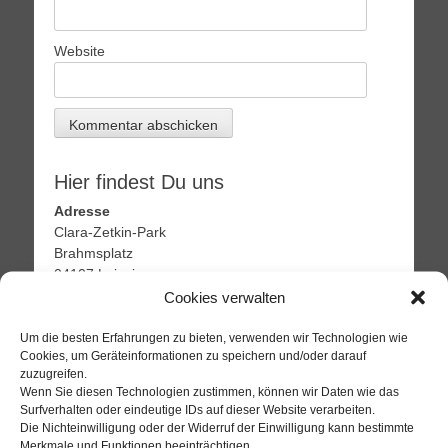
Website
Hier findest Du uns
Adresse
Clara-Zetkin-Park
Brahmsplatz
04107 Leipzig
Cookies verwalten
Regelöffnungszeiten:
Mittwoch - Montag
Um die besten Erfahrungen zu bieten, verwenden wir Technologien wie
14:30 Uhr - 19:00 Uhr
Cookies, um Geräteinformationen zu speichern und/oder darauf
Dienstag ab 17:00 Uhr
zuzugreifen.
Wenn Sie diesen Technologien zustimmen, können wir Daten wie das
Surfverhalten oder eindeutige IDs auf dieser Website verarbeiten.
Die Nichteinwilligung oder der Widerruf der Einwilligung kann bestimmte
Info
Merkmale und Funktionen beeinträchtigen.