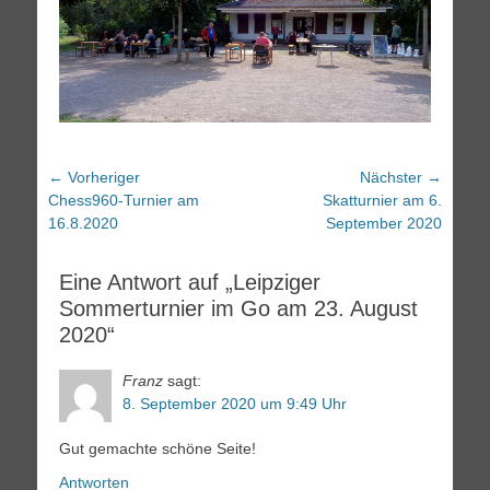
Beitragsnavigation
← Vorheriger
Nächster →
Vorheriger
Nächster
Chess960-Turnier am
Skatturnier am 6.
Beitrag:
Beitrag:
16.8.2020
September 2020
Eine Antwort auf „Leipziger
Sommerturnier im Go am 23. August
2020“
Franz
sagt:
8. September 2020 um 9:49 Uhr
Gut gemachte schöne Seite!
Antworten