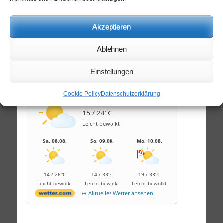
Heute ist das Schachzentrum
geöffnet
.
Akzeptieren
Scheffchen: Günter
Ablehnen
Prognose
Einstellungen
Wetter Leipzig
Cookie Policy
Datenschutzerklärung
Freitag, 07.08.2026
15 / 24°C
Leicht bewölkt
Sa, 08.08.
So, 09.08.
Mo, 10.08.
14 / 26°C
14 / 33°C
19 / 33°C
Leicht bewölkt
Leicht bewölkt
Leicht bewölkt
Aktuelles Wetter ansehen